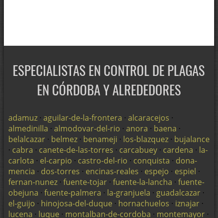
ESPECIALISTAS EN CONTROL DE PLAGAS
EN CÓRDOBA Y ALREDEDORES
adamuz
·
aguilar-de-la-frontera
·
alcaracejos
·
almedinilla
·
almodovar-del-rio
·
anora
·
baena
·
belalcazar
·
belmez
·
benameji
·
los-blazquez
·
bujalance
·
cabra
·
canete-de-las-torres
·
carcabuey
·
cardena
·
la-
carlota
·
el-carpio
·
castro-del-rio
·
conquista
·
dona-
mencia
·
dos-torres
·
encinas-reales
·
espejo
·
espiel
·
fernan-nunez
·
fuente-tojar
·
fuente-la-lancha
·
fuente-
obejuna
·
fuente-palmera
·
la-granjuela
·
guadalcazar
·
el-guijo
·
hinojosa-del-duque
·
hornachuelos
·
iznajar
·
lucena
·
luque
·
montalban-de-cordoba
·
montemayor
·