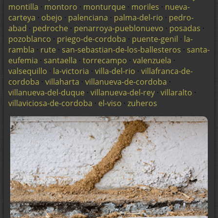
montilla
·
montoro
·
monturque
·
moriles
·
nueva-
carteya
·
obejo
·
palenciana
·
palma-del-rio
·
pedro-
abad
·
pedroche
·
penarroya-pueblonuevo
·
posadas
·
pozoblanco
·
priego-de-cordoba
·
puente-genil
·
la-
rambla
·
rute
·
san-sebastian-de-los-ballesteros
·
santa-
eufemia
·
santaella
·
torrecampo
·
valenzuela
·
valsequillo
·
la-victoria
·
villa-del-rio
·
villafranca-de-
cordoba
·
villaharta
·
villanueva-de-cordoba
·
villanueva-del-duque
·
villanueva-del-rey
·
villaralto
·
villaviciosa-de-cordoba
·
el-viso
·
zuheros